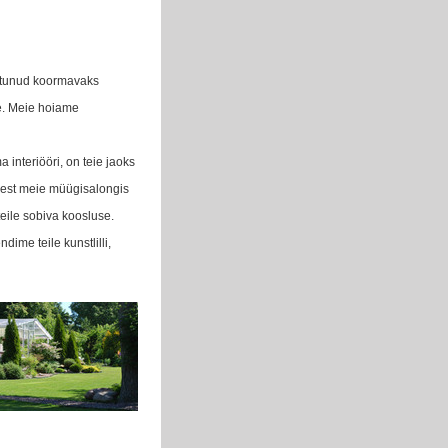
muutunud koormavaks
e. Meie hoiame
 interiööri, on teie jaoks
uudest meie müügisalongis
teile sobiva koosluse.
ime teile kunstlilli,