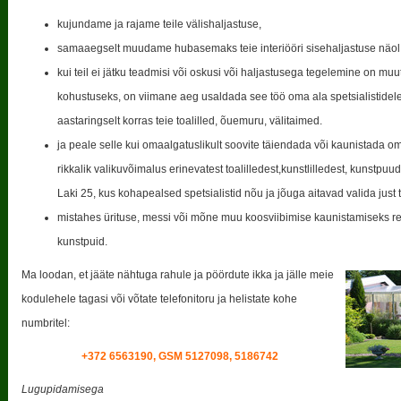
kujundame ja rajame teile välishaljastuse,
samaaegselt muudame hubasemaks teie interiööri sisehaljastuse näol
kui teil ei jätku teadmisi või oskusi või haljastusega tegelemine on 
kohustuseks, on viimane aeg usaldada see töö oma ala spetsialistidel
aastaringselt korras teie toalilled, õuemuru, välitaimed.
ja peale selle kui omaalgatuslikult soovite täiendada või kaunistada oma
rikkalik valikuvõimalus erinevatest toalilledest,kunstlilledest, kunstp
Laki 25, kus kohapealsed spetsialistid nõu ja jõuga aitavad valida just 
mistahes ürituse, messi või mõne muu koosviibimise kaunistamiseks rend
kunstpuid.
Ma loodan, et jääte nähtuga rahule ja pöördute ikka ja jälle meie
kodulehele tagasi või võtate telefonitoru ja helistate kohe
numbritel:
+372 6563190, GSM 5127098, 5186742
Lugupidamisega