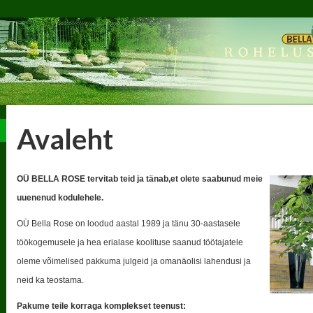
Avaleht
O
Ü BELLA ROSE tervitab teid ja tänab,et olete saabunud meie
uuenenud kodulehele.
OÜ Bella Rose on loodud aastal 1989 ja tänu 30-aastasele
töökogemusele ja hea erialase koolituse saanud töötajatele
oleme võimelised pakkuma julgeid ja omanäolisi lahendusi ja
neid ka teostama.
Pakume teile korraga komplekset teenust: