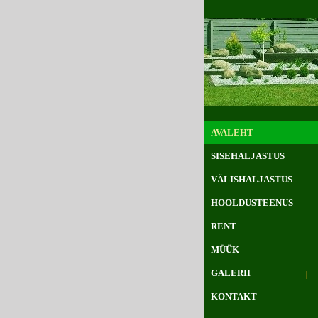
AVALEHT
SISEHALJASTUS
VÄLISHALJASTUS
HOOLDUSTEENUS
RENT
MÜÜK
GALERII
KONTAKT