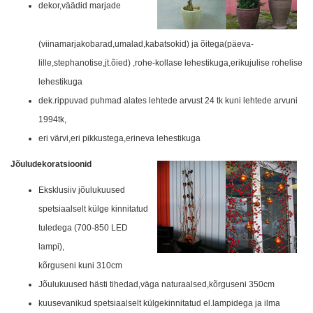
dekor,väädid marjade
(viinamarjakobarad,umalad,kabatsokid) ja õitega(päeva-
lille,stephanotise,jt.õied) ,rohe-kollase lehestikuga,erikujulise rohelise
lehestikuga
dek.rippuvad puhmad alates lehtede arvust 24 tk kuni lehtede arvuni
1994tk,
eri värvi,eri pikkustega,erineva lehestikuga
Jõuludekoratsioonid
Eksklusiiv jõulukuused
spetsiaalselt külge kinnitatud
tuledega (700-850 LED
lampi),
kõrguseni kuni 310cm
Jõulukuused hästi tihedad,väga naturaalsed,kõrguseni 350cm
kuusevanikud spetsiaalselt külgekinnitatud el.lampidega ja ilma