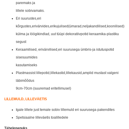
paremaks ja
lillele sobivamaks.
Eri suurustes,eri
kõrgustes,erivärvides,erikujulised(ümarad,neljakandilised,koonilised)
külma ja löögikindlad, uut tüüpi dekoratiivpotid keraamika-plastiku
segust
Keraamilised, erivärvilised,eri suurusega ümbris-ja istutuspotid
sisesuumides
kasutamiseks
Plastmassist lillepotid,lillekastid,lillekausid,amplid mustast valgeni
läbimõõdus
9cm-70cm (suuremad eritellimusel)
LILLEMULD, LILLEVÄETIS
Igale lillele just temale sobiv lillemuld eri suurusega pakendites
Spetsiaalne lilleväetis toalilledele
Tähelepanuks