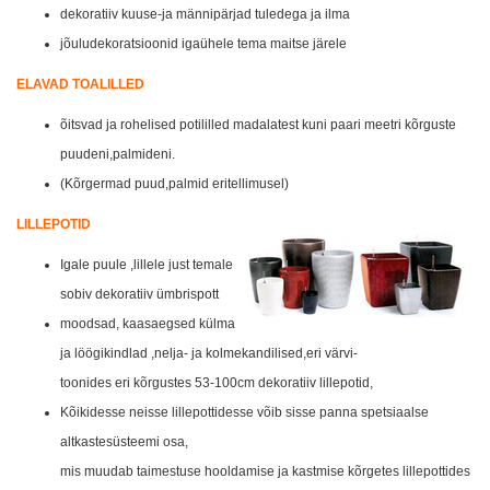
dekoratiiv kuuse-ja männipärjad tuledega ja ilma
jõuludekoratsioonid igaühele tema maitse järele
ELAVAD TOALILLED
õitsvad ja rohelised potililled madalatest kuni paari meetri kõrguste
puudeni,palmideni.
(Kõrgermad puud,palmid eritellimusel)
LILLEPOTID
Igale puule ,lillele just temale
sobiv dekoratiiv ümbrispott
moodsad, kaasaegsed külma
ja löögikindlad ,nelja- ja kolmekandilised,eri värvi-
toonides eri kõrgustes 53-100cm dekoratiiv lillepotid,
Kõikidesse neisse lillepottidesse võib sisse panna spetsiaalse
altkastesüsteemi osa,
mis muudab taimestuse hooldamise ja kastmise kõrgetes lillepottides