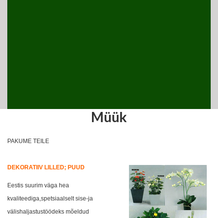
Müük
PAKUME TEILE
DEKORATIIV LILLED; PUUD
Eestis suurim väga hea
kvaliteediga,spetsiaalselt sise-ja
välishaljastustöödeks mõeldud