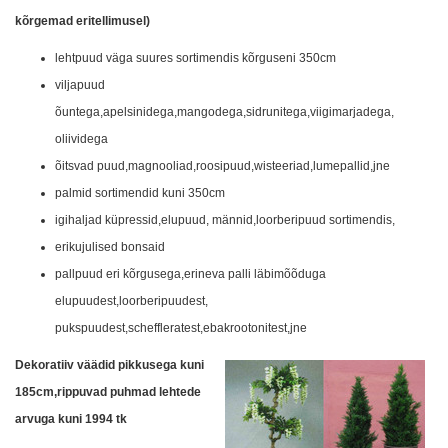
kõrgemad eritellimusel)
lehtpuud väga suures sortimendis kõrguseni 350cm
viljapuud
õuntega,apelsinidega,mangodega,sidrunitega,viigimarjadega,
oliividega
õitsvad puud,magnooliad,roosipuud,wisteeriad,lumepallid,jne
palmid sortimendid kuni 350cm
igihaljad küpressid,elupuud, männid,loorberipuud sortimendis,
erikujulised bonsaid
pallpuud eri kõrgusega,erineva palli läbimõõduga
elupuudest,loorberipuudest,
pukspuudest,scheffleratest,ebakrootonitest,jne
Dekoratiiv väädid pikkusega kuni
185cm,rippuvad puhmad lehtede
arvuga kuni 1994 tk