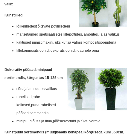
valik:
Kunstlilled
lõikelilledest õitsvate potililledeni
maitsetaimed spetsiaalsetes lillepottides, ämbrites, laias valikus
kaktused minist maxini, üksikult ja valmis kompositsioonidena
lillekompositsioonid, dekoratsioonid, igaühele oma
Dekoratiiv põõsad,minipuud
sortimendis, kõrgustes 15-125 cm
sõnajalad suures valikus
rohelised,rohe-
kollased,puna-rohelised
põõsad sortimendis
minipuud õites ja ilma,põõsasvormid ja tüvel vormid
Kunstpuud sortimendis (müügisaalis kohapeal kõrgusega kuni 350cm,